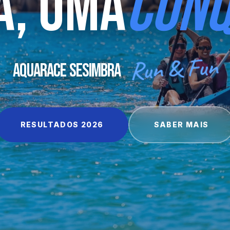
A, UMA
CONQ
Run & Fun
AQUARACE SESIMBRA
RESULTADOS 2026
SABER MAIS